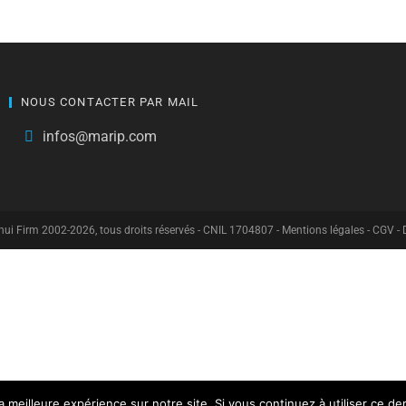
NOUS CONTACTER PAR MAIL
infos@marip.com
hui Firm 2002-2026, tous droits réservés - CNIL 1704807 -
Mentions légales
-
CGV
-
meilleure expérience sur notre site. Si vous continuez à utiliser ce de