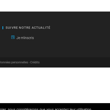
SUIVRE NOTRE ACTUALITÉ
Je m'inscris
Données personnelles
-
Crédits
rnier, nous considérerons que vous acceptez leur utilisation.