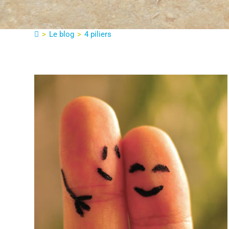
>
Le blog
>
4 piliers