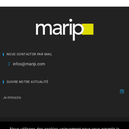
NOUS CONTACTER PAR MAIL
infos@marip.com
SUIVRE NOTRE ACTUALITÉ
Je m'inscris
Copyright © Marip the Feng Shui Firm 2002-2026, tous droits réservés -
CNIL 1704807 -
Mentions légales
-
CGV
-
Données personnelles
-
Crédits
Nous utilisons des cookies uniquement pour vous garantir la