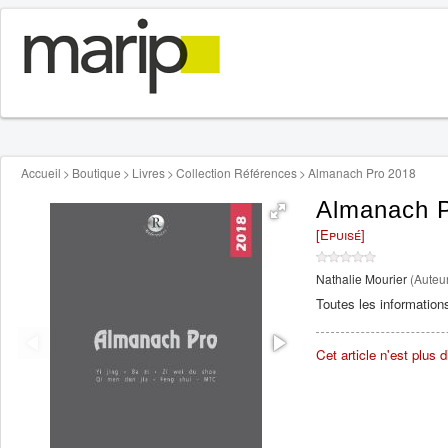
Accueil
>
Boutique
>
Livres
>
Collection Références
>
Almanach Pro 2018
Almanach 
[Epuisé]
Nathalie Mourier
(Auteu
Toutes les information
Cet article n'est plus d