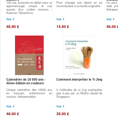
100 cas analysés en détail pour un
Pour changer son destin en se
Un pont 
apprentissage unique et vrai
reconnectant à sa bonté originelle
aide pré
auprès d'un maître reconnu :
thérapeu
Kaemon Takashima.
Voir
Voir
Voir
46.90 €
14.50 €
46.00 
Calendrier de 10 000 ans -
Comment interpréter le Yi Jing
4ème édition en couleurs
Unique calendrier des 10000 ans
3 méthodes de yi jing expliquées
en français, entièrement en
pas à pas par un Maître réputé de
couleur. Indispensable.
Singapour
Voir
Voir
48.00 €
35.00 €