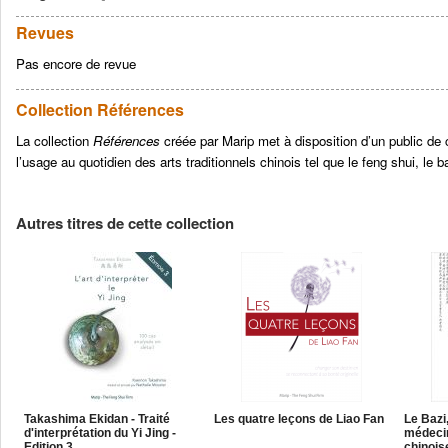
Revues
Pas encore de revue
Collection Références
La collection
Références
créée par Marip met à disposition d’un public de c
l’usage au quotidien des arts traditionnels chinois tel que le feng shui, le ba 
Autres titres de cette collection
Takashima Ekidan - Traité
Les quatre leçons de Liao Fan
Le Bazi
d'interprétation du Yi Jing -
médecin
Edition 3
chinois