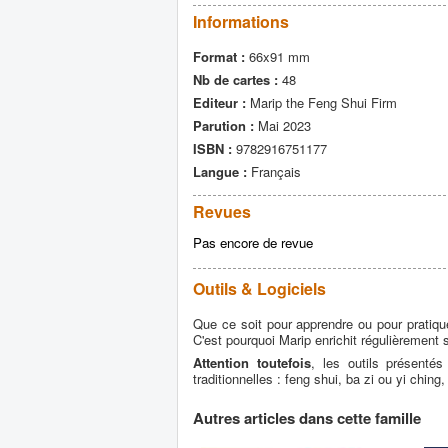
Informations
Format :
66x91 mm
Nb de cartes :
48
Editeur :
Marip the Feng Shui Firm
Parution :
Mai 2023
ISBN :
9782916751177
Langue :
Français
Revues
Pas encore de revue
Outils & Logiciels
Que ce soit pour apprendre ou pour pratiquer 
C'est pourquoi Marip enrichit régulièrement s
Attention toutefois
, les outils présenté
traditionnelles : feng shui, ba zi ou yi ching
Autres articles dans cette famille