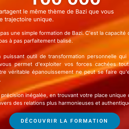
artagent le même thème de Bazi que vous
e trajectoire unique.
pas une simple formation de Bazi. C'est la capacité
as à pas parfaitement balisé.
 puissant outil de transformation personnelle qu
i vous permet d'exploiter vos forces cachées tou
notre véritable épanouissement ne peut se faire 
.
 précision inégalée, en trouvant votre place unique
ravers des relations plus harmonieuses et authentiqu
DÉCOUVRIR LA FORMATION